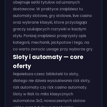
obejmuje setki tytulow od uznanych
dostawcow. W praktyce znajdziesz tu
automaty slotowe, gry stolowe, live casino
oraz wybrane klasyki, ktore przyciagaja
graczy szukajacych rozrywki w kazdym
stylu. Ponizej znajdziesz przejrzysty opis
kategorii, mechanik, jackpotow i tego, na
co warto zwrocic uwage przy wyborze gry.
Sloty i automaty — core
oferty
Najwieksza czesc biblioteki to sloty,
dlatego nie dziwia wyszukiwania rizk sloty,
rizk automaty czy rizk casino automaty.
Sloty w Rizk to miks klasycznych
automatow 3x3, nowoczesnych slotow