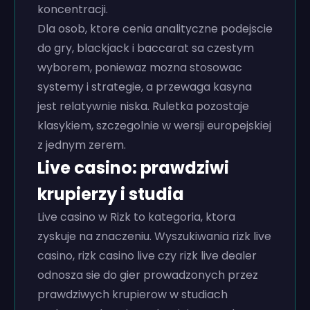
koncentracji.
Dla osob, ktore cenia analityczne podejscie
do gry, blackjack i baccarat sa czestym
wyborem, poniewaz mozna stosowac
systemy i strategie, a przewaga kasyna
jest relatywnie niska. Ruletka pozostaje
klasykiem, szczegolnie w wersji europejskiej
z jednym zerem.
Live casino: prawdziwi
krupierzy i studia
Live casino w Rizk to kategoria, ktora
zyskuje na znaczeniu. Wyszukiwania rizk live
casino, rizk casino live czy rizk live dealer
odnosza sie do gier prowadzonych przez
prawdziwych krupierow w studiach