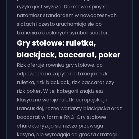
ryzyko jest wyzsze. Darmowe spiny sa
natomiast standardem w nowoczesnych
slotach i czesto uruchamiaja sie po
trafieniu okreslonych symboli scatter.
Gry stolowe: ruletka,
blackjack, baccarat, poker
Rizk oferuje rowniez gry stolowe, co
odpowiada na zapytania takie jak rizk
ruletka, rizk blackjack, rizk baccarat czy
rizk poker. W tej kategorii znajdziesz
klasyczne wersje ruletki europejskiej i
francuskiej, rozne warianty blackjacka oraz
baccarat w formie RNG. Gry stolowe
charakteryzuja sie nizsza przewaga
kasyna, ale wymagaja od gracza strategii i