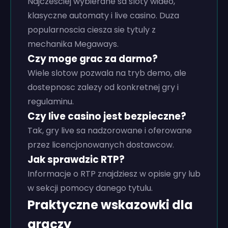
Najczesciej wybierane sa sloty wideo,
klasyczne automaty i live casino. Duza
popularnoscia ciesza sie tytuly z
mechanika Megaways.
Czy moge grac za darmo?
Wiele slotow pozwala na tryb demo, ale
dostepnosc zalezy od konkretnej gry i
regulaminu.
Czy live casino jest bezpieczne?
Tak, gry live sa nadzorowane i oferowane
przez licencjonowanych dostawcow.
Jak sprawdzic RTP?
Informacje o RTP znajdziesz w opisie gry lub
w sekcji pomocy danego tytulu.
Praktyczne wskazowki dla
graczy