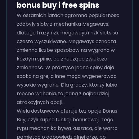
bonus buy i free spins
W ostatnich latach ogromna popularnosc
zdobyly sloty z mechanika Megaways,
dlatego frazy rizk megaways i rizk slots sa
czesto wyszukiwane. Megaways oznacza
zmienna liczbe sposobow na wygrana w
kazdym spinie, co znacząco zwieksza
zmiennosc. W praktyce jedne spiny daja
spokojna gre, a inne moga wygenerowac
wysokie wygrane. Dla graczy, ktorzy lubia
mocne wahania, to jedna z najbardziej
atrakcyjnych opcji.
Wielu dostawcow oferuje tez opcje Bonus
Buy, czyli kupna funkcji bonusowej. Tego
typu mechanika bywa kuszaca, ale warto
pamietac o odpowiedzialnej grze, bo